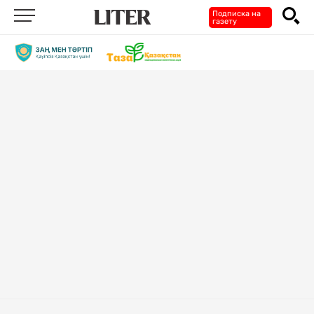
Подписка на
газету