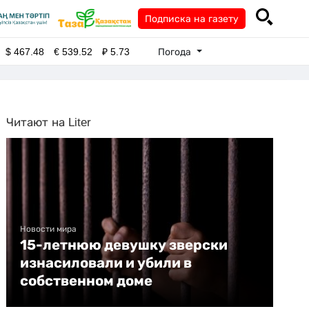
Подписка на газету
Погода
$
467.48
€
539.52
₽
5.73
Читают на Liter
Новости мира
15-летнюю девушку зверски
изнасиловали и убили в
собственном доме