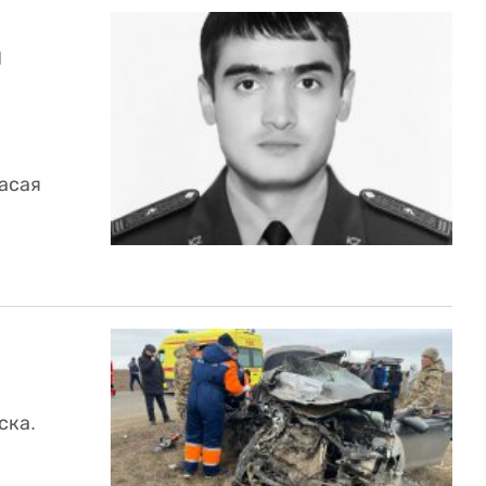
а
асая
ска.