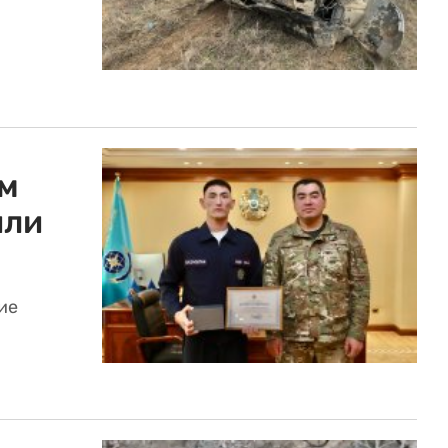
-м
или
ие