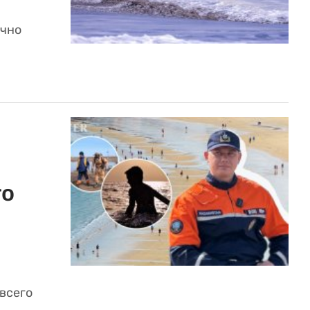
ично
го
всего