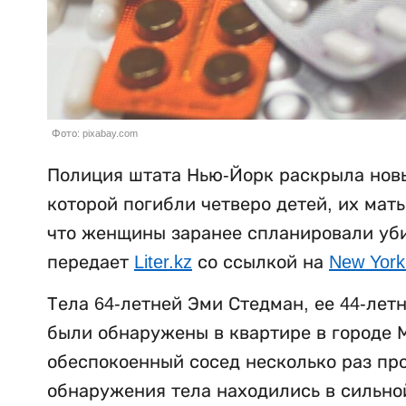
Фото: pixabay.com
Полиция штата Нью-Йорк раскрыла новы
которой погибли четверо детей, их мат
что женщины заранее спланировали убий
передает
Liter.kz
со ссылкой на
New York
Тела 64-летней Эми Стедман, ее 44-лет
были обнаружены в квартире в городе М
обеспокоенный сосед несколько раз пр
обнаружения тела находились в сильно