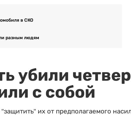
томобиля в СКО
али разным людям
ть убили четвер
или с собой
"защитить" их от предполагаемого насил