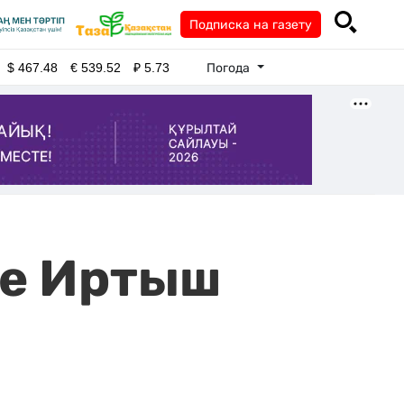
Подписка на газету
Погода
$
467.48
€
539.52
₽
5.73
ке Иртыш