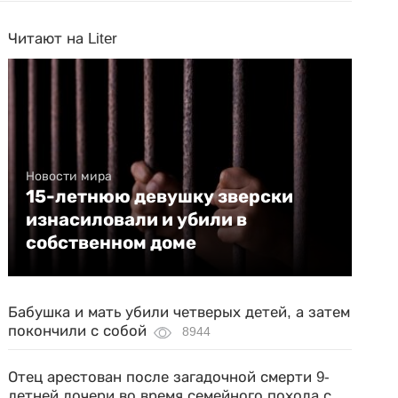
Читают на Liter
Новости мира
15-летнюю девушку зверски
изнасиловали и убили в
собственном доме
Бабушка и мать убили четверых детей, а затем
покончили с собой
8944
Отец арестован после загадочной смерти 9-
летней дочери во время семейного похода с