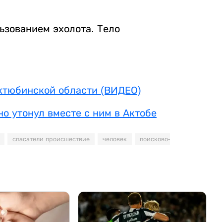
ьзованием эхолота. Тело
Актюбинской области (ВИДЕО)
о утонул вместе с ним в Актобе
спасатели происшествие
человек
поисково-