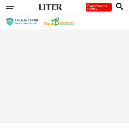
Подписка на
газету