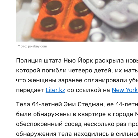
Фото: pixabay.com
Полиция штата Нью-Йорк раскрыла новы
которой погибли четверо детей, их мат
что женщины заранее спланировали убий
передает
Liter.kz
со ссылкой на
New York
Тела 64-летней Эми Стедман, ее 44-лет
были обнаружены в квартире в городе М
обеспокоенный сосед несколько раз пр
обнаружения тела находились в сильно