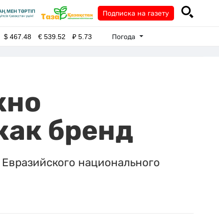
Подписка на газету
Погода
$
467.48
€
539.52
₽
5.73
жно
как бренд
а Евразийского национального