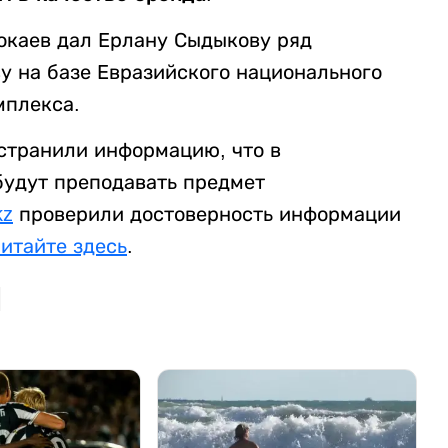
окаев дал Ерлану Сыдыкову ряд
ву на базе Евразийского национального
мплекса.
странили информацию, что в
будут преподавать предмет
kz
проверили достоверность информации
читайте здесь
.