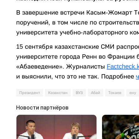
В завершение встречи Касым-Жомарт Т
поручений, в том числе по строительст
университета учебно-лабораторного ко
15 сентября казахстанские СМИ распро
университете города Ренн во Франции 
«Абаеведение». Журналисты
Factcheck.
и выяснили, что это не так. Подробнее
Президент
Казахстан
ВУЗ
Абай
Токаев
ену