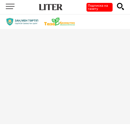
Подписка на
газету