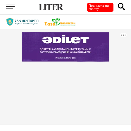
Подписка на
газету