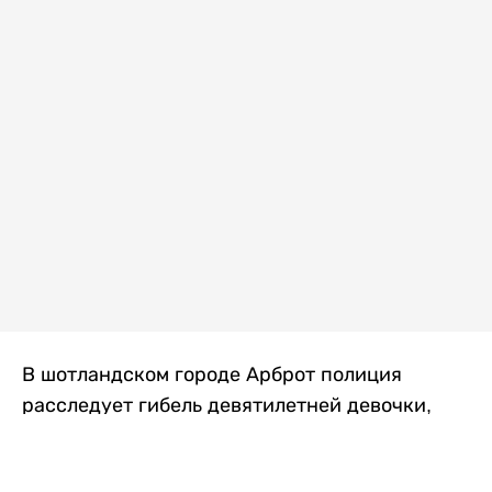
В шотландском городе Арброт полиция
расследует гибель девятилетней девочки,
которую нашли с тяжелыми травмами в
промышленной зоне, где семья разбила