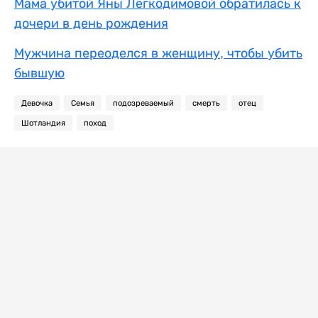
Мама убитой Яны Легкодимовой обратилась к
дочери в день рождения
Мужчина переоделся в женщину, чтобы убить
бывшую
Девочка
Семья
подозреваемый
смерть
отец
Шотландия
поход