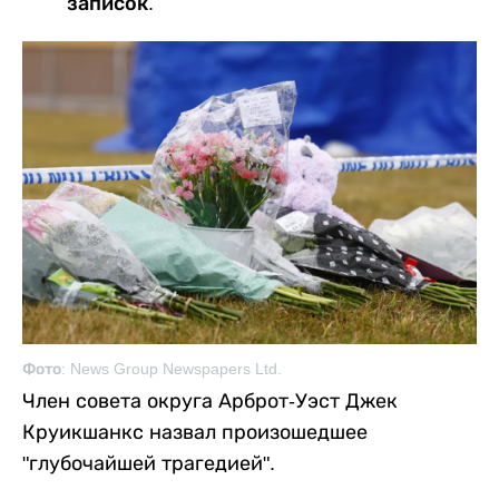
записок.
Фото: News Group Newspapers Ltd.
Член совета округа Арброт-Уэст Джек
Круикшанкс назвал произошедшее
"глубочайшей трагедией".