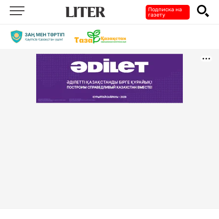
Подписка на
газету