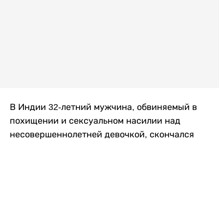
В Индии 32-летний мужчина, обвиняемый в
похищении и сексуальном насилии над
несовершеннолетней девочкой, скончался
после того, как разъяренная толпа жестоко
избила его в. Полиция сообщила об аресте
восьми человек, причастных к нападению,
передает
Liter.kz
со ссылкой на
news9live
.
Местные жители рассказали, что