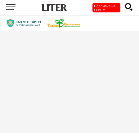
Подписка на
газету