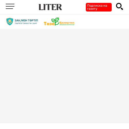
Подписка на
газету