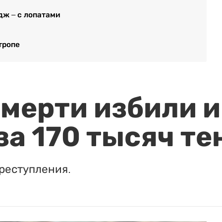
дж – с лопатами
тропе
мерти избили и
за 170 тысяч те
реступления.