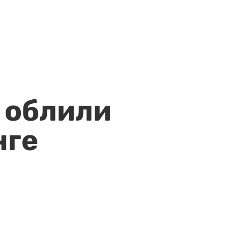
 облили
нге