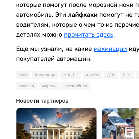
которые помогут после морозной ночи п
автомобиль. Эти
лайфхаки
помогут не т
водителям, которые о чем-то из перечи
деталях можно
прочитать здесь
.
Еще мы узнали, на какие
махинации
иду
покупателей автомашин.
СКО
Караганда
МВД РК
Актобе
ДТП
ВКО
гололед
морозы
автомобили