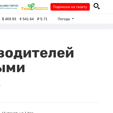
Подписка на газету
Погода
$
469.93
€
541.64
₽
5.71
 водителей
ыми
.