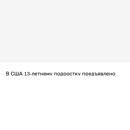
В США 13-летнему подростку предъявлено
обвинение в убийстве второй степени после
гибели его 14-летней сводной сестры. По
версии следствия, трагедия произошла
вскоре после ссоры между детьми, передает
Liter.kz
со ссылкой на
kmph.com
.
Как сообщили в полиции, девочка получила