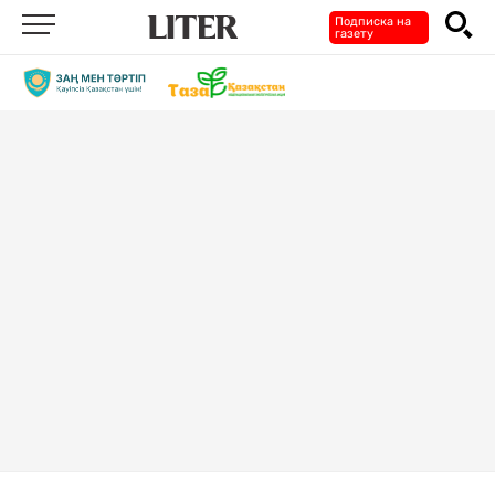
Подписка на
газету