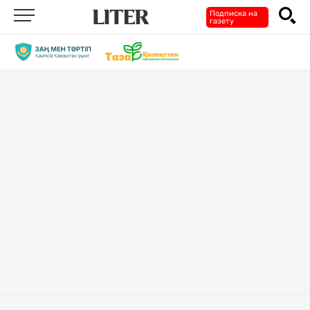
Подписка на
газету