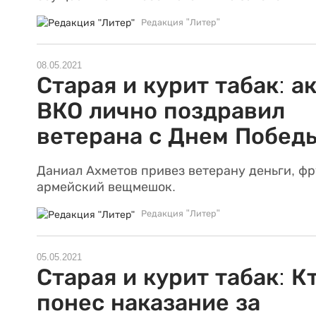
Редакция "Литер"
08.05.2021
Старая и курит табак: а
ВКО лично поздравил
ветерана с Днем Побед
Даниал Ахметов привез ветерану деньги, фр
армейский вещмешок.
Редакция "Литер"
05.05.2021
Старая и курит табак: К
понес наказание за