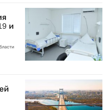
ия
19 и
области
ей