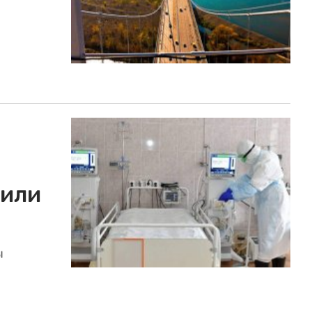
чили
ы