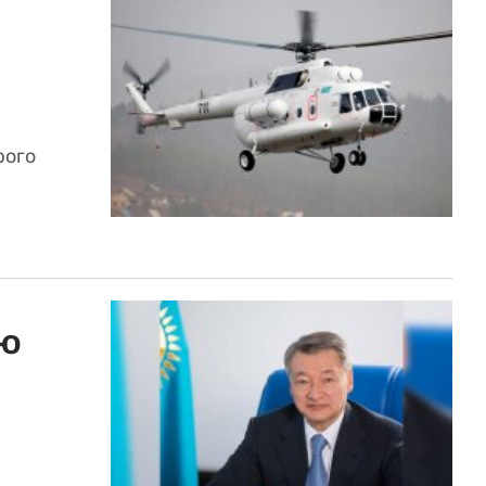
рого
ию