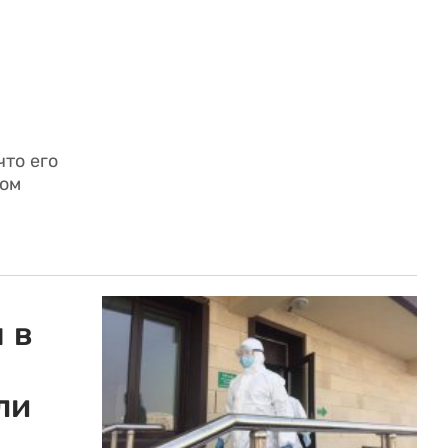
что его
ком
 в
ли