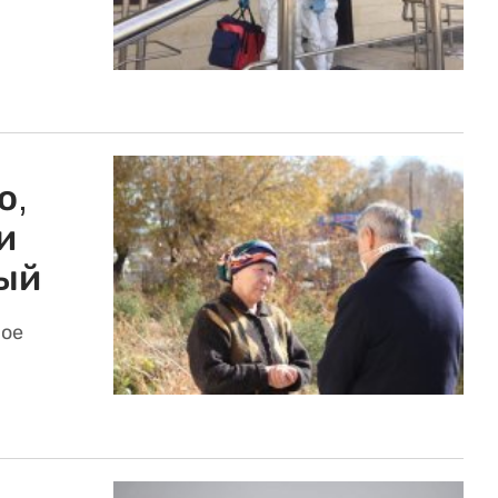
о,
и
ый
рое