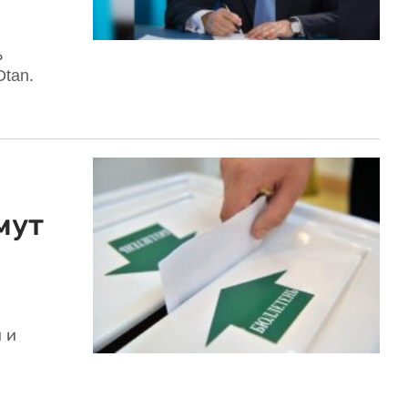
ь
tan.
мут
 и