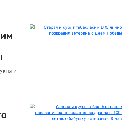
ким
ы
укты и
то