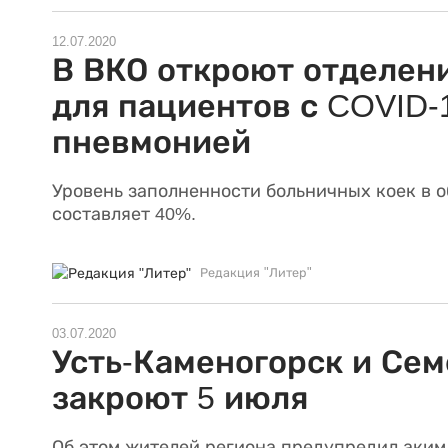
12.07.2020
В ВКО откроют отделен
для пациентов с COVID-
пневмонией
Уровень заполненности больничных коек в 
составляет 40%.
Редакция "Литер"
03.07.2020
Усть-Каменогорск и Сем
закроют 5 июля
Об этом жителей региона предупредил аким