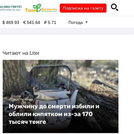
Подписка на газету
Погода
$
469.93
€
541.64
₽
5.71
Читают на Liter
Новости мира
Мужчину до смерти избили и
облили кипятком из-за 170
тысяч тенге