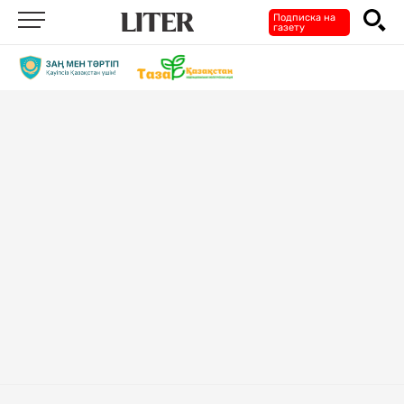
Подписка на
газету