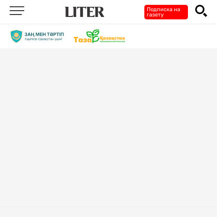
Подписка на
газету