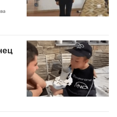
два
нец