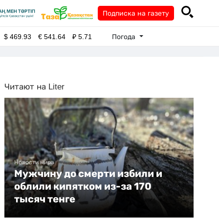
Подписка на газету
Погода
$
469.93
€
541.64
₽
5.71
Читают на Liter
Новости мира
Мужчину до смерти избили и
облили кипятком из-за 170
тысяч тенге