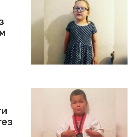
з
ом
ти
тез