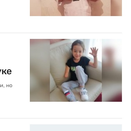
уке
и, но