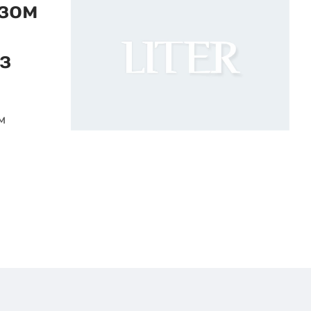
езом
з
м