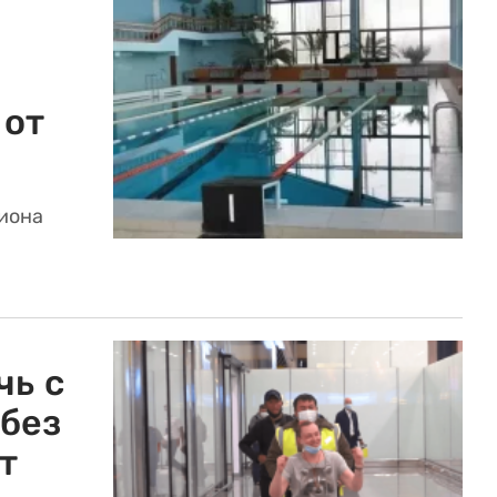
 от
лиона
чь с
 без
т