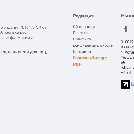
Редакция
Мы в 
Об издании
го издания №16475-СИ от
области связи,
Реклама
тва информации и
Политика
010017
конфиденциальности
Казахс
редназначена для лиц,
Контакты
г. Аста
Газета «Литер»
Тел./фа
66
PDF
reklama
+7 701