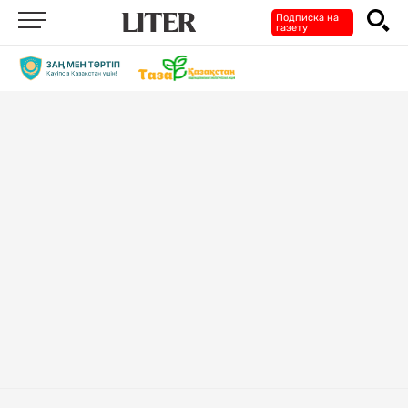
Подписка на
газету