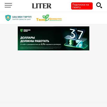
Подписка на
газету