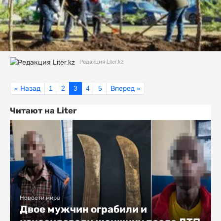
Редакция Liter.kz
« Назад
1
2
3
4
5
Вперед »
Читают на Liter
Новости мира
Двое мужчин ограбили и