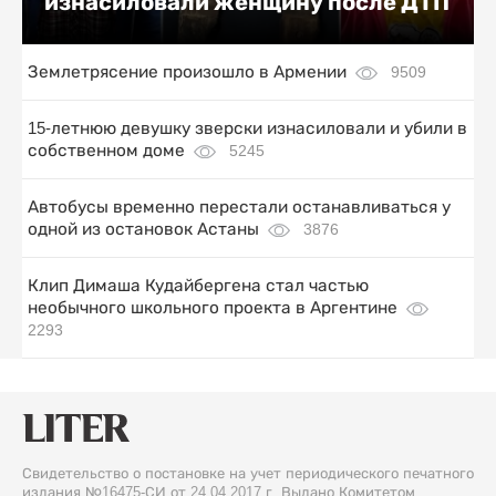
изнасиловали женщину после ДТП
Землетрясение произошло в Армении
9509
15-летнюю девушку зверски изнасиловали и убили в
собственном доме
5245
Автобусы временно перестали останавливаться у
одной из остановок Астаны
3876
Клип Димаша Кудайбергена стал частью
необычного школьного проекта в Аргентине
2293
Свидетельство о постановке на учет периодического печатного
издания №16475-СИ от 24.04.2017 г. Выдано Комитетом