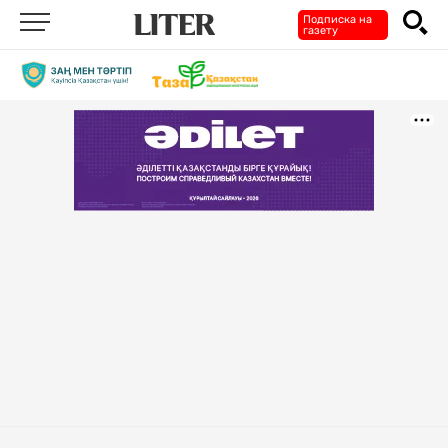
Подписка на
газету