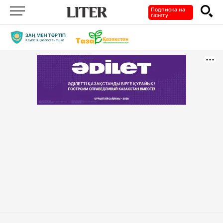
Подписка на
газету