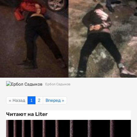
Ербол Садыков
« Назад
1
2
Вперед »
Читают на Liter