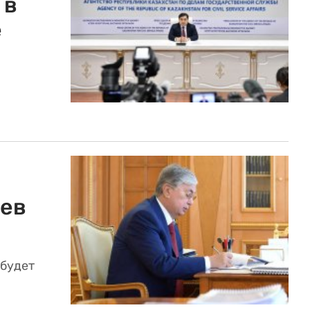
 в
е
аев
 будет