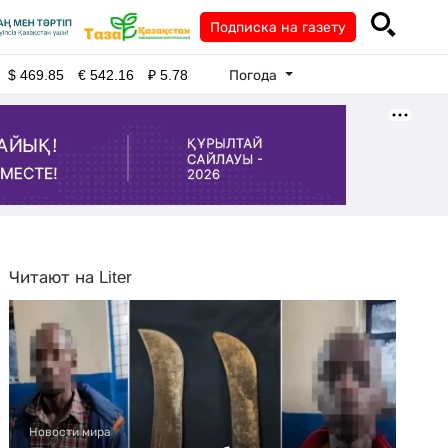
Подписка на газету
Погода
$
469.85
€
542.16
₽
5.78
Читают на Liter
Новости мира