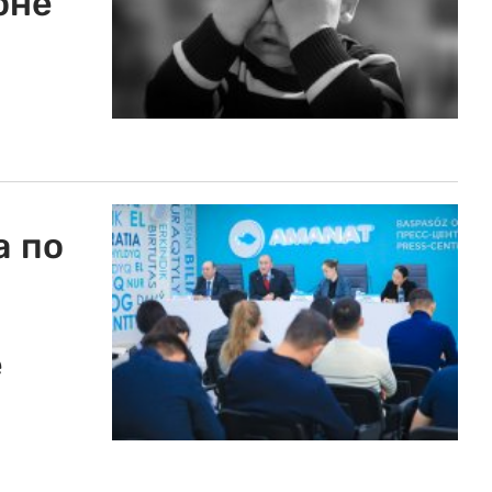
оне
а по
е