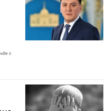
ьбе с
з