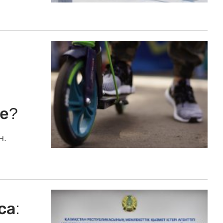
е?
н.
са: