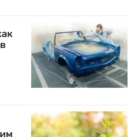
как
 в
дим