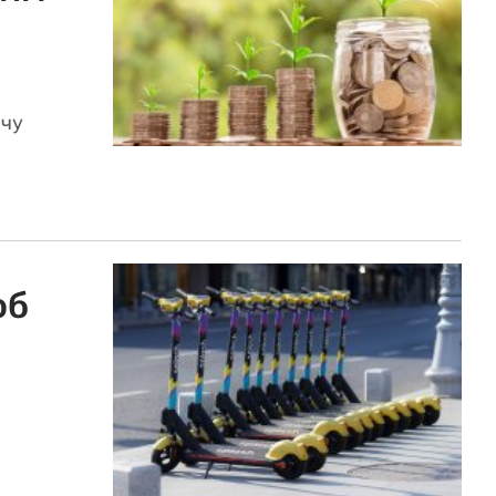
ачу
об