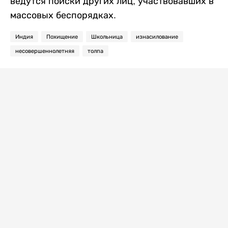
ведутся поиски других лиц, участвовавших в
массовых беспорядках.
Индия
Похищение
Школьница
изнасилование
несовершеннолетняя
толпа