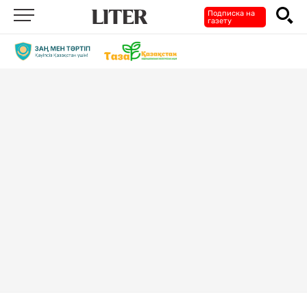
Подписка на
газету