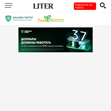
Подписка на
газету