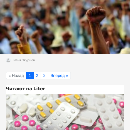
Илья Огурцов
« Назад
1
2
3
Вперед »
Читают на Liter