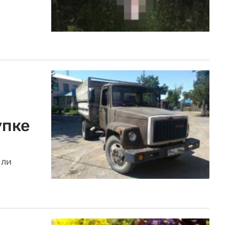
упке
 ли