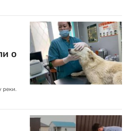
ли о
у реки.