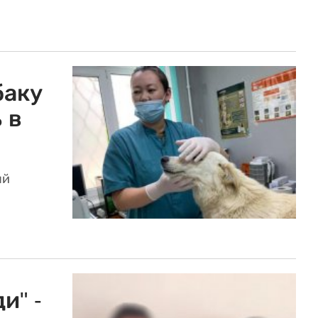
баку
 в
ый
и" -