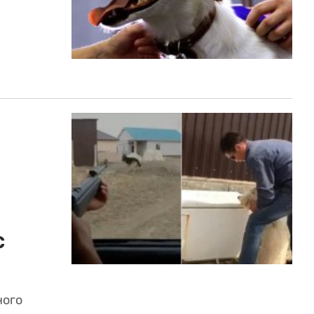
с
ного