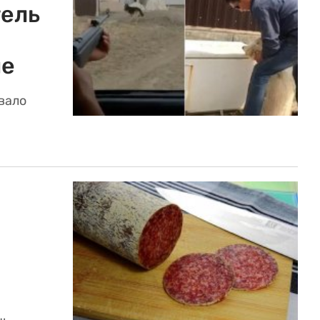
ель
ие
вало