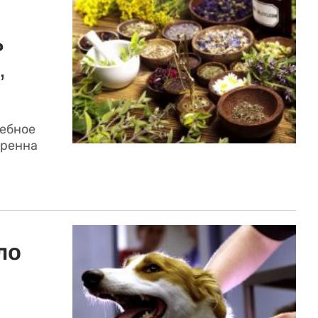
ь
,
шебное
еренна
ло