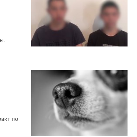
ы.
акт по
.