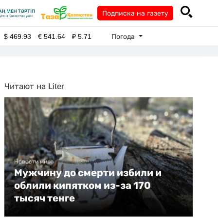
Подписка на газету
Погода
$
469.93
€
541.64
₽
5.71
Читают на Liter
Новости мира
Мужчину до смерти избили и
облили кипятком из-за 170
тысяч тенге