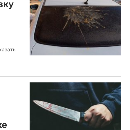
вку
казать
ке