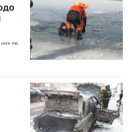
одо
й
 них не