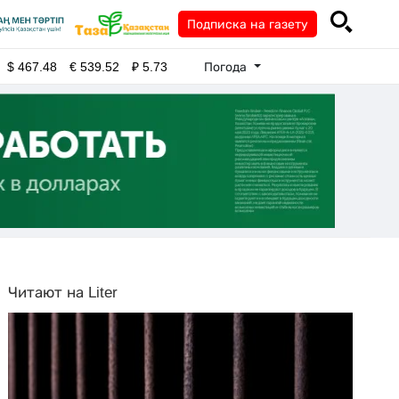
Подписка на газету
Погода
$
467.48
€
539.52
₽
5.73
Читают на Liter