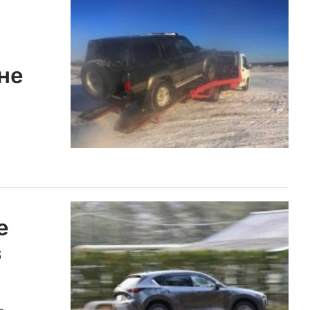
 не
е
в